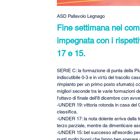
ASD Pallavolo Legnago
Fine settimana nel comp
impegnata con i rispetti
17 e 15.
SERIE C: la formazione di punta della Plu
indiscutibile 0-3 e in virtù del tracollo 
rimpianto per un primo posto sfumato) co
migliori seconde tra le varie formazioni dei
l'ottavo di finale dell'8 dicembre con avv
-UNDER 19: vittoria rotonda in casa del Co
classifica.
-UNDER 17: la nota dolente arriva dalla tr
terzo parziale, mentre da dimenticare as
-UNDER 15: bel successo all'esordio per i
punti molto buoni che fanno ben sperare 