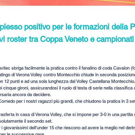
lesso positivo per le formazioni della 
vi roster tra Coppa Veneto e campionati 
vitec sbriga facilmente la pratica contro il fanalino di coda Cavaion (
casalingo di Verona Volley contro Montecchio chiude in seconda posizion
n 12 punti e ad una sola lunghezza dal Volley Castellana Montecchio. 
 cinque gironi, assicurandosi il ruolo di testa di serie nella classifica a
ersaria ancora da decidere.
rnedo per i nostri ragazzi più grandi, che chiudono la pratica in 3 set 
asferta in casa di Verona Volley, che si impone per 3-0 in una partita 
solutamente il secondo set.
 giovanissimi dell'under 15 che riescono ad avere la meglio nel derby
per le successive gare.