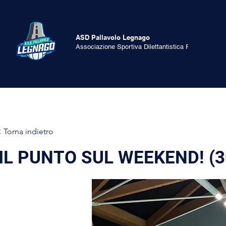
ASD Pallavolo Legnago
Associazione Sportiva Dilettantistica Pallavolo Le
 Torna indietro
IL PUNTO SUL WEEKEND! (3