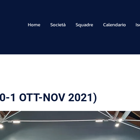
Home
Società
Squadre
Calendario
Is
gnago
0-1 OTT-NOV 2021)