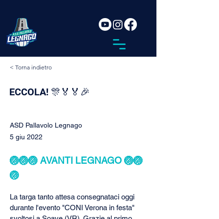
< Torna indietro
ECCOLA! 🎊🏅🏅🎉
ASD Pallavolo Legnago
5 giu 2022
🏐🏐🏐 AVANTI LEGNAGO 🏐🏐
🏐
La targa tanto attesa consegnataci oggi 
durante l'evento "CONI Verona in festa" 
svoltosi a Soave (VR). Grazie al primo 