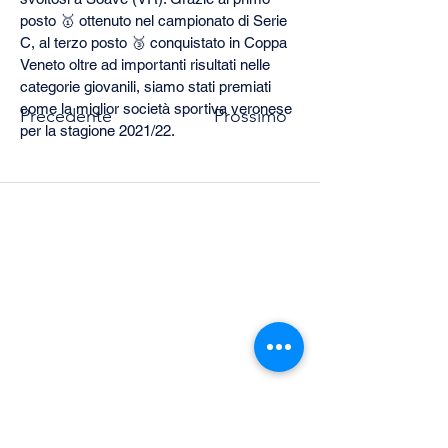
posto 🥇 ottenuto nel campionato di Serie 
C, al terzo posto 🥉 conquistato in Coppa 
Veneto oltre ad importanti risultati nelle 
categorie giovanili, siamo stati premiati 
come la miglior società sportiva veronese 
Precedente
Prossimo
per la stagione 2021/22.
CONNETTITI CON NOI
ASD Pallavolo Legnago
Via Fratta n. 5 - 37045 Legnago (VR)
P.IVA
02644920239
— C.F.
02644920239
CONI Reg.Naz.ass.sport.dil. N°30590
Cod. Fipav.
06.028.0218