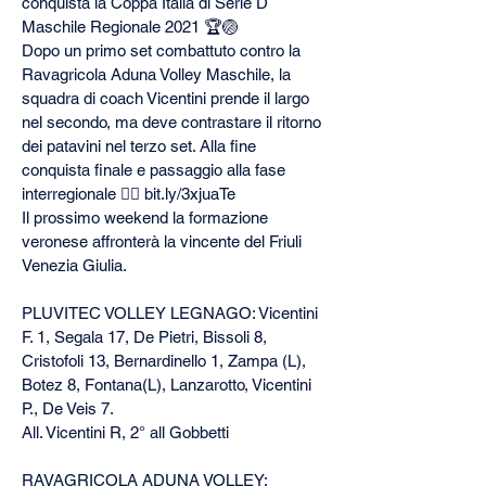
conquista la Coppa Italia di Serie D 
Maschile Regionale 2021 🏆🏐
Dopo un primo set combattuto contro la 
Ravagricola Aduna Volley Maschile, la 
squadra di coach Vicentini prende il largo 
nel secondo, ma deve contrastare il ritorno 
dei patavini nel terzo set. Alla fine 
conquista finale e passaggio alla fase 
interregionale 👉🏻 bit.ly/3xjuaTe
Il prossimo weekend la formazione 
veronese affronterà la vincente del Friuli 
Venezia Giulia.
PLUVITEC VOLLEY LEGNAGO: Vicentini 
F. 1, Segala 17, De Pietri, Bissoli 8, 
Cristofoli 13, Bernardinello 1, Zampa (L), 
Botez 8, Fontana(L), Lanzarotto, Vicentini 
P., De Veis 7.
All. Vicentini R, 2° all Gobbetti
RAVAGRICOLA ADUNA VOLLEY: 