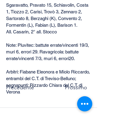
Sgaravatto, Pravato 15, Schiavolin, Costa 
1, Tiozzo 2, Carisi, Trovò 3, Zennaro 2, 
Sartorato 8, Berzaghi (K), Convento 2, 
Formentin (L), Fabian (L), Barison 1.
All. Casarin, 2° all. Stocco
Note: Pluvitec: battute errate/vincenti 19/3, 
muri 6, errori 29. Ravagricola: battute 
errate/vincenti 7/3, muri 6, errori20.
Arbitri: Fiabane Eleonora e Miolo Riccardo, 
entrambi del C.T. di Treviso-Belluno; 
segnapunti: Rizzardo Chiara del C.T. di 
Precedente
Prossimo
Verona
CONNETTITI CON NOI